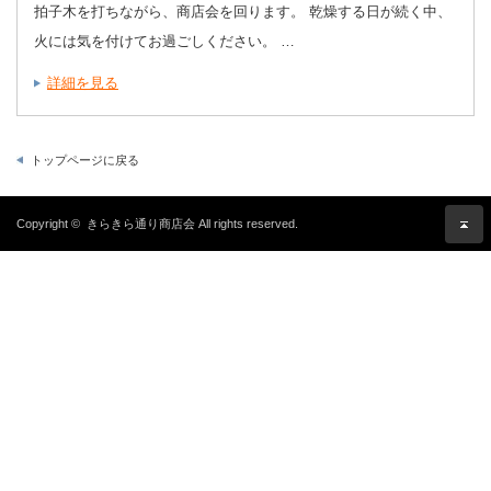
拍子木を打ちながら、商店会を回ります。 乾燥する日が続く中、
火には気を付けてお過ごしください。 …
詳細を見る
トップページに戻る
Copyright ©
きらきら通り商店会
All rights reserved.